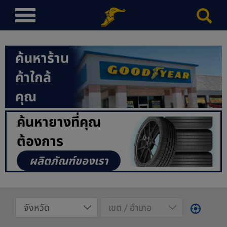
T
o
g
g
ค้นหาร้าน
l
ค้าใกล้
e
n
คุณ
a
v
ค้นหายางที่คุณ
i
ต้องการ
g
a
ผลิตภัณฑ์ของเรา
t
i
o
n