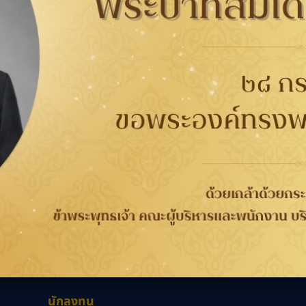
07680
FIT Auto
กับยาง
การรับประกัน
ติดต่อเรา
ติดต
นาคต
การรับประกันคุณภาพ
เกี่ยวกับกู๊ดเยียร์
ที่
จากกระบวนการผลิต 4 ปี
ข่าวสาร
WORRY FREE ขับขี่
ความรับผิดชอบต่อสังคม
เลือก
วกับยาง
ปลอดภัย
ร่วมงานกับเรา
ลอดภัย
การลงทะเบียนเพื่อรับ
นักลงทุนสัมพันธ์
ประกันยาง
ติดต่อเรา
นักลงทุน