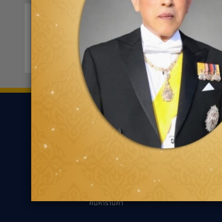
FIT Auto เชียงใหม่-ท่าศาลา
0520
202/2หมู่ที่4 ตำบลท่าศาลา
ขอเส้นทาง
ยาง
ความรู้เกี่ยว
ค้นหาตามประเภทของ
นวัตกรรมเพื่ออ
ยาง
แนะนำการเลือกยาง
ค้นหาตามประเภทรถยนต์
เหมาะกับรถคุณ
ความรู้ทั่วไปเกี่ย
เทคนิคการขับขี่ป
ตัวแทนจำหน่ายกู๊ด
เยียร์
คำถามที่พบบ่อย
ค้นหาร้านค้า