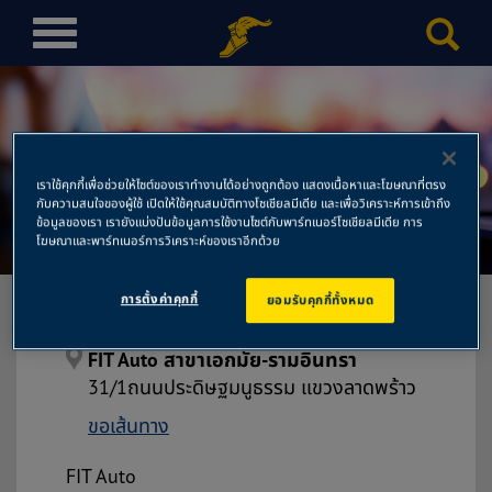
T
o
g
g
l
FIT Auto สาขาเอกมัย-
e
เราใช้คุกกี้เพื่อช่วยให้ไซต์ของเราทำงานได้อย่างถูกต้อง แสดงเนื้อหาและโฆษณาที่ตรง
n
กับความสนใจของผู้ใช้ เปิดให้ใช้คุณสมบัติทางโซเชียลมีเดีย และเพื่อวิเคราะห์การเข้าถึง
รามอินทรา
a
ข้อมูลของเรา เรายังแบ่งปันข้อมูลการใช้งานไซต์กับพาร์ทเนอร์โซเชียลมีเดีย การ
โฆษณาและพาร์ทเนอร์การวิเคราะห์ของเราอีกด้วย
v
i
การตั้งค่าคุกกี้
ยอมรับคุกกี้ทั้งหมด
g
a
t
FIT Auto สาขาเอกมัย-รามอินทรา
i
31/1ถนนประดิษฐมนูธรรม แขวงลาดพร้าว
o
ขอเส้นทาง
n
FIT Auto