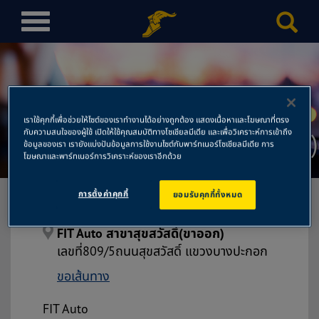
T
o
g
g
l
e
เราใช้คุกกี้เพื่อช่วยให้ไซต์ของเราทำงานได้อย่างถูกต้อง แสดงเนื้อหาและโฆษณาที่ตรง
n
กับความสนใจของผู้ใช้ เปิดให้ใช้คุณสมบัติทางโซเชียลมีเดีย และเพื่อวิเคราะห์การเข้าถึง
FIT Auto สาขาสุขสวัสดิ์(ขาออก)
a
ข้อมูลของเรา เรายังแบ่งปันข้อมูลการใช้งานไซต์กับพาร์ทเนอร์โซเชียลมีเดีย การ
โฆษณาและพาร์ทเนอร์การวิเคราะห์ของเราอีกด้วย
v
i
การตั้งค่าคุกกี้
ยอมรับคุกกี้ทั้งหมด
g
a
t
FIT Auto สาขาสุขสวัสดิ์(ขาออก)
i
เลขที่809/5ถนนสุขสวัสดิ์ แขวงบางปะกอก
o
ขอเส้นทาง
n
FIT Auto