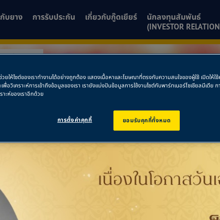
ยวกับยาง
การรับประกัน
เกี่ยวกับกู๊ดเยียร์
นักลงทุนสัมพันธ์
(INVESTOR RELATION
ดพร้าว71
พื่อช่วยให้ไซต์ของเราทำงานได้อย่างถูกต้อง แสดงเนื้อหาและโฆษณาที่ตรงกับความสนใจของผู้ใช้ เปิดให้ใ
ลาดพร้าว71
ละเพื่อวิเคราะห์การเข้าถึงข้อมูลของเรา เรายังแบ่งปันข้อมูลการใช้งานไซต์กับพาร์ทเนอร์โซเชียลมีเดี
คราะห์ของเราอีกด้วย
การตั้งค่าคุกกี้
ยอมรับคุกกี้ทั้งหมด