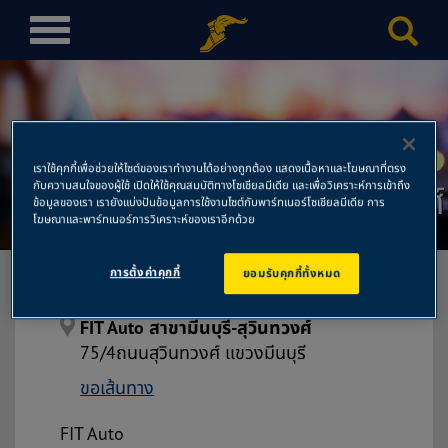
T
o
g
g
l
e
เราใช้คุกกี้เพื่อช่วยให้ไซต์ของเราทำงานได้อย่างถูกต้อง แสดงเนื้อหาและโฆษณาที่ตรง
n
กับความสนใจของผู้ใช้ เปิดให้ใช้คุณสมบัติทางโซเชียลมีเดีย และเพื่อวิเคราะห์การเข้าถึง
FIT Auto สาขามีนบุรี-สุวินทวงศ์
a
ข้อมูลของเรา เรายังแบ่งปันข้อมูลการใช้งานไซต์กับพาร์ทเนอร์โซเชียลมีเดีย การ
โฆษณาและพาร์ทเนอร์การวิเคราะห์ของเราอีกด้วย
v
i
การตั้งค่าคุกกี้
ยอมรับคุกกี้ทั้งหมด
g
a
t
FIT Auto สาขามีนบุรี-สุวินทวงศ์
i
75/4ถนนสุวินทวงศ์ แขวงมีนบุรี
o
ขอเส้นทาง
n
FIT Auto