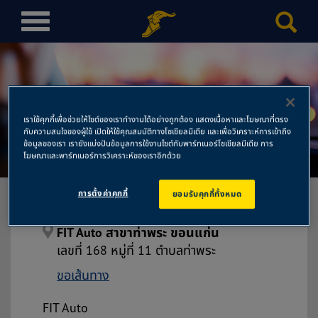
T
o
g
g
l
e
เราใช้คุกกี้เพื่อช่วยให้ไซต์ของเราทำงานได้อย่างถูกต้อง แสดงเนื้อหาและโฆษณาที่ตรง
n
กับความสนใจของผู้ใช้ เปิดให้ใช้คุณสมบัติทางโซเชียลมีเดีย และเพื่อวิเคราะห์การเข้าถึง
FIT Auto สาขาท่าพระ ขอนแก่น
a
ข้อมูลของเรา เรายังแบ่งปันข้อมูลการใช้งานไซต์กับพาร์ทเนอร์โซเชียลมีเดีย การ
โฆษณาและพาร์ทเนอร์การวิเคราะห์ของเราอีกด้วย
v
i
การตั้งค่าคุกกี้
ยอมรับคุกกี้ทั้งหมด
g
a
t
FIT Auto สาขาท่าพระ ขอนแก่น
i
เลขที่ 168 หมู่ที่ 11 ตำบลท่าพระ
o
ขอเส้นทาง
n
FIT Auto