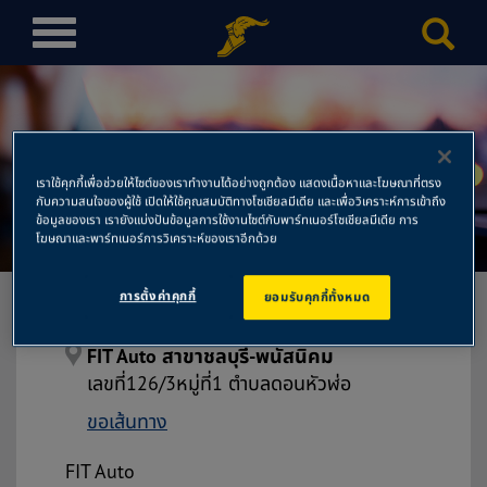
T
o
g
g
l
e
เราใช้คุกกี้เพื่อช่วยให้ไซต์ของเราทำงานได้อย่างถูกต้อง แสดงเนื้อหาและโฆษณาที่ตรง
n
กับความสนใจของผู้ใช้ เปิดให้ใช้คุณสมบัติทางโซเชียลมีเดีย และเพื่อวิเคราะห์การเข้าถึง
FIT Auto สาขาชลบุรี-พนัสนิคม
a
ข้อมูลของเรา เรายังแบ่งปันข้อมูลการใช้งานไซต์กับพาร์ทเนอร์โซเชียลมีเดีย การ
โฆษณาและพาร์ทเนอร์การวิเคราะห์ของเราอีกด้วย
v
i
การตั้งค่าคุกกี้
ยอมรับคุกกี้ทั้งหมด
g
a
t
FIT Auto สาขาชลบุรี-พนัสนิคม
i
เลขที่126/3หมู่ที่1 ตำบลดอนหัวฬ่อ
o
ขอเส้นทาง
n
FIT Auto