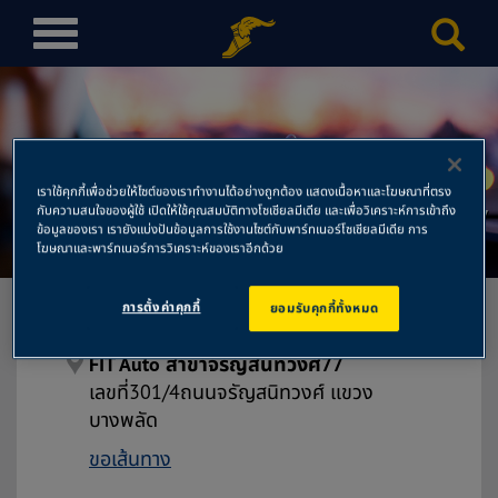
T
o
g
g
l
e
เราใช้คุกกี้เพื่อช่วยให้ไซต์ของเราทำงานได้อย่างถูกต้อง แสดงเนื้อหาและโฆษณาที่ตรง
n
FIT Auto สาขาจรัญสนิทวงศ์77
กับความสนใจของผู้ใช้ เปิดให้ใช้คุณสมบัติทางโซเชียลมีเดีย และเพื่อวิเคราะห์การเข้าถึง
a
ข้อมูลของเรา เรายังแบ่งปันข้อมูลการใช้งานไซต์กับพาร์ทเนอร์โซเชียลมีเดีย การ
โฆษณาและพาร์ทเนอร์การวิเคราะห์ของเราอีกด้วย
v
i
g
การตั้งค่าคุกกี้
ยอมรับคุกกี้ทั้งหมด
a
t
FIT Auto สาขาจรัญสนิทวงศ์77
i
เลขที่301/4ถนนจรัญสนิทวงศ์ แขวง
o
บางพลัด
n
ขอเส้นทาง