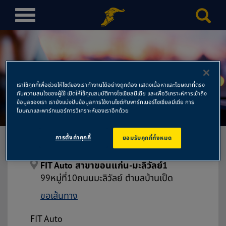
T
o
g
g
l
FIT Auto สาขาขอนแก่น-มะลิ
e
เราใช้คุกกี้เพื่อช่วยให้ไซต์ของเราทำงานได้อย่างถูกต้อง แสดงเนื้อหาและโฆษณาที่ตรง
n
กับความสนใจของผู้ใช้ เปิดให้ใช้คุณสมบัติทางโซเชียลมีเดีย และเพื่อวิเคราะห์การเข้าถึง
วัลย์1
a
ข้อมูลของเรา เรายังแบ่งปันข้อมูลการใช้งานไซต์กับพาร์ทเนอร์โซเชียลมีเดีย การ
โฆษณาและพาร์ทเนอร์การวิเคราะห์ของเราอีกด้วย
v
i
การตั้งค่าคุกกี้
ยอมรับคุกกี้ทั้งหมด
g
a
t
FIT Auto สาขาขอนแก่น-มะลิวัลย์1
i
99หมู่ที่10ถนนมะลิวัลย์ ตำบลบ้านเป็ด
o
ขอเส้นทาง
n
FIT Auto