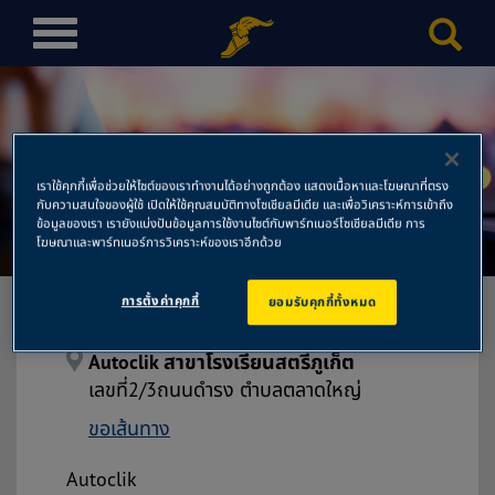
T
o
g
g
l
Autoclik สาขาโรงเรียนสตรี
e
เราใช้คุกกี้เพื่อช่วยให้ไซต์ของเราทำงานได้อย่างถูกต้อง แสดงเนื้อหาและโฆษณาที่ตรง
n
กับความสนใจของผู้ใช้ เปิดให้ใช้คุณสมบัติทางโซเชียลมีเดีย และเพื่อวิเคราะห์การเข้าถึง
ภูเก็ต
a
ข้อมูลของเรา เรายังแบ่งปันข้อมูลการใช้งานไซต์กับพาร์ทเนอร์โซเชียลมีเดีย การ
โฆษณาและพาร์ทเนอร์การวิเคราะห์ของเราอีกด้วย
v
i
การตั้งค่าคุกกี้
ยอมรับคุกกี้ทั้งหมด
g
a
t
Autoclik สาขาโรงเรียนสตรีภูเก็ต
i
เลขที่2/3ถนนดำรง ตำบลตลาดใหญ่
o
ขอเส้นทาง
n
Autoclik