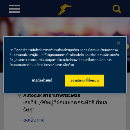
T
o
g
g
l
e
เราใช้คุกกี้เพื่อช่วยให้ไซต์ของเราทำงานได้อย่างถูกต้อง แสดงเนื้อหาและโฆษณาที่ตรง
n
Autoclik สาขาเทพกระษัตรี
กับความสนใจของผู้ใช้ เปิดให้ใช้คุณสมบัติทางโซเชียลมีเดีย และเพื่อวิเคราะห์การเข้าถึง
a
ข้อมูลของเรา เรายังแบ่งปันข้อมูลการใช้งานไซต์กับพาร์ทเนอร์โซเชียลมีเดีย การ
โฆษณาและพาร์ทเนอร์การวิเคราะห์ของเราอีกด้วย
v
i
g
การตั้งค่าคุกกี้
ยอมรับคุกกี้ทั้งหมด
a
t
Autoclik สาขาเทพกระษัตรี
i
เลขที่41/90หมู่ที่6ถนนเทพกระษัตรี ตำบล
o
รัษฎา
n
ขอเส้นทาง