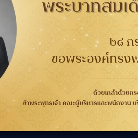
53124
Auto1
กับยาง
การรับประกัน
ติดต่อเรา
ติดต
นาคต
การรับประกันคุณภาพ
เกี่ยวกับกู๊ดเยียร์
ที่
จากกระบวนการผลิต 4 ปี
ข่าวสาร
WORRY FREE ขับขี่
ความรับผิดชอบต่อสังคม
เลือก
วกับยาง
ปลอดภัย
ร่วมงานกับเรา
ลอดภัย
การลงทะเบียนเพื่อรับ
นักลงทุนสัมพันธ์
ประกันยาง
ติดต่อเรา