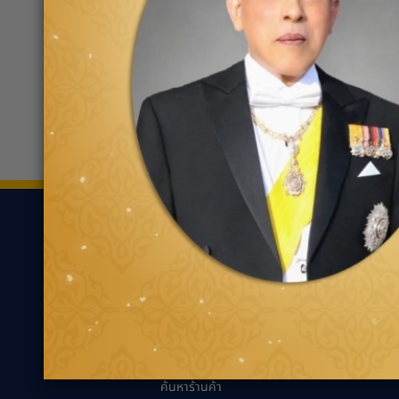
Auto1 สาขาโลตัสระยอง
0332
เลขที่3/1 ซอยศูนย์การค้าสาย5 ถนน
สุขุมวิท ตำบลท่าประดู่
ขอเส้นทาง
ยาง
ความรู้เกี่ยว
ค้นหาตามประเภทของ
นวัตกรรมเพื่ออ
ยาง
แนะนำการเลือกยาง
ค้นหาตามประเภทรถยนต์
เหมาะกับรถคุณ
ความรู้ทั่วไปเกี่ย
เทคนิคการขับขี่ป
ตัวแทนจำหน่ายกู๊ด
เยียร์
คำถามที่พบบ่อย
ค้นหาร้านค้า