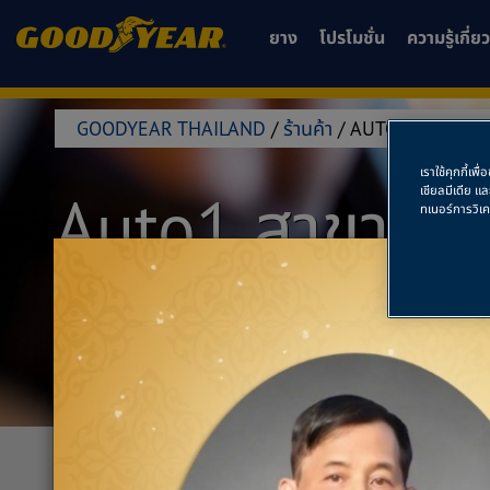
ยาง
โปรโมชั่น
ความรู้เกี่
GOODYEAR THAILAND
/
ร้านค้า
/
AUTO1 สาขาโลตั
เราใช้คุกกี้เ
Auto1 สาขาโลต
เชียลมีเดีย แ
ทเนอร์การวิเ