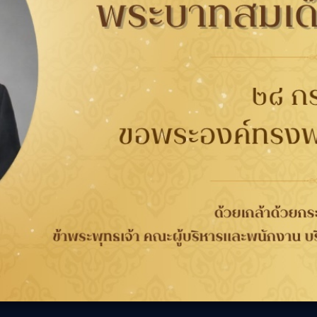
52936
Auto1
กับยาง
การรับประกัน
ติดต่อเรา
ติดต
นาคต
การรับประกันคุณภาพ
เกี่ยวกับกู๊ดเยียร์
ที่
จากกระบวนการผลิต 4 ปี
ข่าวสาร
WORRY FREE ขับขี่
ความรับผิดชอบต่อสังคม
เลือก
วกับยาง
ปลอดภัย
ร่วมงานกับเรา
ลอดภัย
การลงทะเบียนเพื่อรับ
นักลงทุนสัมพันธ์
ประกันยาง
ติดต่อเรา