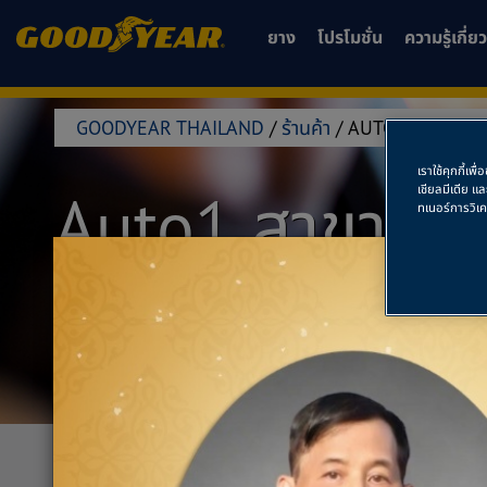
ยาง
โปรโมชั่น
ความรู้เกี่
GOODYEAR THAILAND
/
ร้านค้า
/
AUTO1 สาขาอยุธ
เราใช้คุกกี้เ
Auto1 สาขาอยุ
เชียลมีเดีย แ
ทเนอร์การวิเ