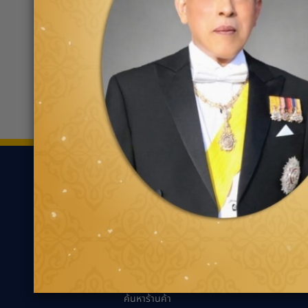
Auto1 สาขาอยุธยา
0359
เลขที่ 111/3 หมู่ที่ 3 ตำบลคลอง
สวนพลู
ขอเส้นทาง
ยาง
ความรู้เกี่ยว
ค้นหาตามประเภทของ
นวัตกรรมเพื่ออ
ยาง
แนะนำการเลือกยาง
ค้นหาตามประเภทรถยนต์
เหมาะกับรถคุณ
ความรู้ทั่วไปเกี่ย
เทคนิคการขับขี่ป
ตัวแทนจำหน่ายกู๊ด
เยียร์
คำถามที่พบบ่อย
ค้นหาร้านค้า