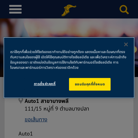
T
o
g
g
l
e
เราใช้คุกกี้เพื่อช่วยให้ไซต์ของเราทำงานได้อย่างถูกต้อง แสดงเนื้อหาและโฆษณาที่ตรง
n
กับความสนใจของผู้ใช้ เปิดให้ใช้คุณสมบัติทางโซเชียลมีเดีย และเพื่อวิเคราะห์การเข้าถึง
Auto1 สาขาบางพลี
a
ข้อมูลของเรา เรายังแบ่งปันข้อมูลการใช้งานไซต์กับพาร์ทเนอร์โซเชียลมีเดีย การ
โฆษณาและพาร์ทเนอร์การวิเคราะห์ของเราอีกด้วย
v
i
การตั้งค่าคุกกี้
ยอมรับคุกกี้ทั้งหมด
g
a
t
Auto1 สาขาบางพลี
i
111/15 หมู่ที่ 9 ตำบลบางปลา
o
ขอเส้นทาง
n
Auto1