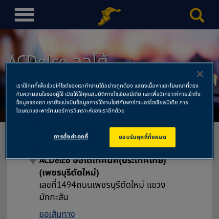
T
o
g
g
ACDelco ออโต้
l
เทคนิค(ประเทศไทย)(เพชรบุรีตัด
e
n
เราใช้คุกกี้เพื่อช่วยให้ไซต์ของเราทำงานได้อย่างถูกต้อง แสดงเนื้อหาและโฆษณาที่ตรง
ใหม่)
กับความสนใจของผู้ใช้ เปิดให้ใช้คุณสมบัติทางโซเชียลมีเดีย และเพื่อวิเคราะห์การเข้าถึง
a
ข้อมูลของเรา เรายังแบ่งปันข้อมูลการใช้งานไซต์กับพาร์ทเนอร์โซเชียลมีเดีย การ
v
โฆษณาและพาร์ทเนอร์การวิเคราะห์ของเราอีกด้วย
i
g
การตั้งค่าคุกกี้
ยอมรับคุกกี้ทั้งหมด
a
t
ACDelco ออโต้เทคนิค(ประเทศไทย)
i
(เพชรบุรีตัดใหม่)
o
เลขที่1494ถนนเพชรบุรีตัดใหม่ แขวง
n
มักกะสัน
ขอเส้นทาง