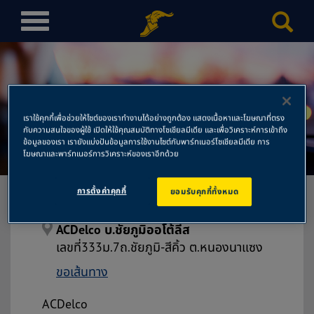
T
o
g
g
l
e
เราใช้คุกกี้เพื่อช่วยให้ไซต์ของเราทำงานได้อย่างถูกต้อง แสดงเนื้อหาและโฆษณาที่ตรง
n
กับความสนใจของผู้ใช้ เปิดให้ใช้คุณสมบัติทางโซเชียลมีเดีย และเพื่อวิเคราะห์การเข้าถึง
ACDelco บ.ชัยภูมิออโต้ลีส
a
ข้อมูลของเรา เรายังแบ่งปันข้อมูลการใช้งานไซต์กับพาร์ทเนอร์โซเชียลมีเดีย การ
โฆษณาและพาร์ทเนอร์การวิเคราะห์ของเราอีกด้วย
v
i
การตั้งค่าคุกกี้
ยอมรับคุกกี้ทั้งหมด
g
a
t
ACDelco บ.ชัยภูมิออโต้ลีส
i
เลขที่333ม.7ถ.ชัยภูมิ-สีคิ้ว ต.หนองนาแซง
o
ขอเส้นทาง
n
ACDelco