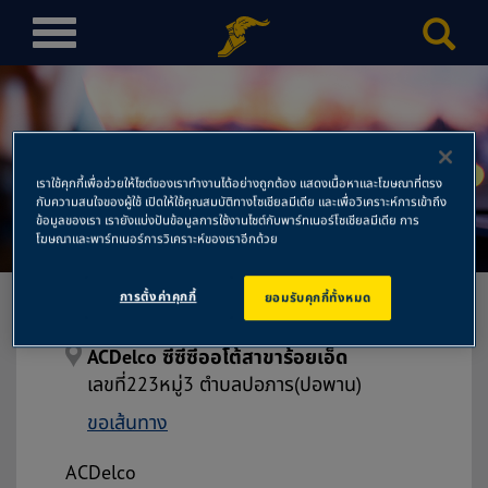
T
o
g
g
l
ACDelco ซีซีซีออโต้สาขา
e
เราใช้คุกกี้เพื่อช่วยให้ไซต์ของเราทำงานได้อย่างถูกต้อง แสดงเนื้อหาและโฆษณาที่ตรง
n
กับความสนใจของผู้ใช้ เปิดให้ใช้คุณสมบัติทางโซเชียลมีเดีย และเพื่อวิเคราะห์การเข้าถึง
ร้อยเอ็ด
a
ข้อมูลของเรา เรายังแบ่งปันข้อมูลการใช้งานไซต์กับพาร์ทเนอร์โซเชียลมีเดีย การ
โฆษณาและพาร์ทเนอร์การวิเคราะห์ของเราอีกด้วย
v
i
การตั้งค่าคุกกี้
ยอมรับคุกกี้ทั้งหมด
g
a
t
ACDelco ซีซีซีออโต้สาขาร้อยเอ็ด
i
เลขที่223หมู่3 ตำบลปอภาร(ปอพาน)
o
ขอเส้นทาง
n
ACDelco