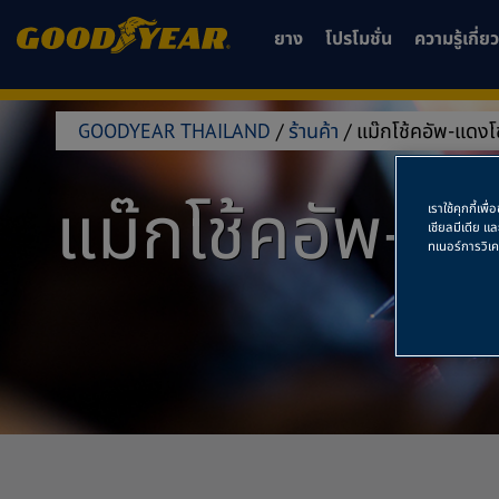
ยาง
โปรโมชั่น
ความรู้เกี่
GOODYEAR THAILAND
/
ร้านค้า
/
แม๊กโช้คอัพ-แดงโ
แม๊กโช้คอัพ-แด
เราใช้คุกกี้เ
เชียลมีเดีย แ
ทเนอร์การวิเ