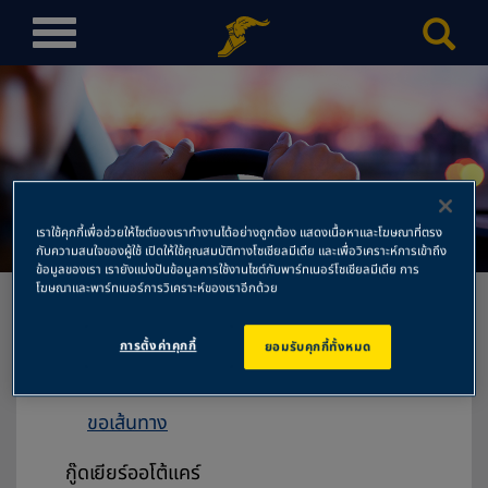
T
o
g
g
l
e
n
เล็กการยาง
a
เราใช้คุกกี้เพื่อช่วยให้ไซต์ของเราทำงานได้อย่างถูกต้อง แสดงเนื้อหาและโฆษณาที่ตรง
v
กับความสนใจของผู้ใช้ เปิดให้ใช้คุณสมบัติทางโซเชียลมีเดีย และเพื่อวิเคราะห์การเข้าถึง
ข้อมูลของเรา เรายังแบ่งปันข้อมูลการใช้งานไซต์กับพาร์ทเนอร์โซเชียลมีเดีย การ
i
โฆษณาและพาร์ทเนอร์การวิเคราะห์ของเราอีกด้วย
g
a
การตั้งค่าคุกกี้
ยอมรับคุกกี้ทั้งหมด
t
เล็กการยาง
i
10/7 ถนนบายพาส ต.ปากแคว
o
ขอเส้นทาง
n
กู๊ดเยียร์ออโต้แคร์