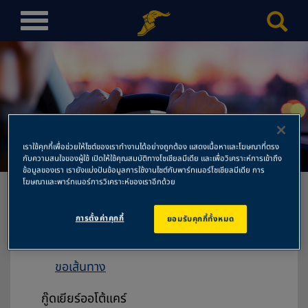
T
o
g
g
l
e
n
เรเดียลแท็บ
a
เราใช้คุกกี้เพื่อช่วยให้ไซต์ของเราทำงานได้อย่างถูกต้อง แสดงเนื้อหาและโฆษณาที่ตรง
v
กับความสนใจของผู้ใช้ เปิดให้ใช้คุณสมบัติทางโซเชียลมีเดีย และเพื่อวิเคราะห์การเข้าถึง
ข้อมูลของเรา เรายังแบ่งปันข้อมูลการใช้งานไซต์กับพาร์ทเนอร์โซเชียลมีเดีย การ
i
โฆษณาและพาร์ทเนอร์การวิเคราะห์ของเราอีกด้วย
g
a
การตั้งค่าคุกกี้
ยอมรับคุกกี้ทั้งหมด
t
เรเดียลแท็บ
i
75/91 หมู่ที่ 5 ถนนนวมินทร์ แขวงคลองกุ่ม
o
ขอเส้นทาง
n
กู๊ดเยียร์ออโต้แคร์