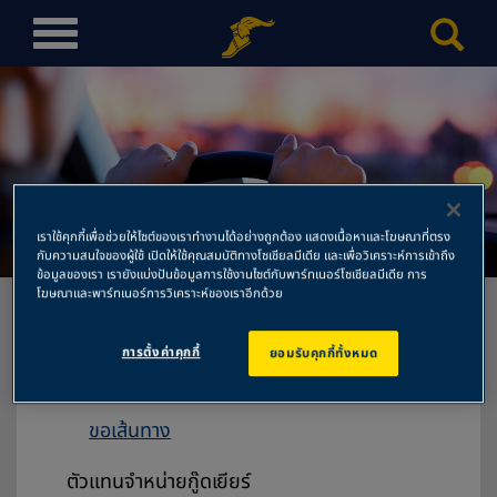
T
o
g
g
l
e
n
เจ็ท เซ็ต โก
a
เราใช้คุกกี้เพื่อช่วยให้ไซต์ของเราทำงานได้อย่างถูกต้อง แสดงเนื้อหาและโฆษณาที่ตรง
v
กับความสนใจของผู้ใช้ เปิดให้ใช้คุณสมบัติทางโซเชียลมีเดีย และเพื่อวิเคราะห์การเข้าถึง
ข้อมูลของเรา เรายังแบ่งปันข้อมูลการใช้งานไซต์กับพาร์ทเนอร์โซเชียลมีเดีย การ
i
โฆษณาและพาร์ทเนอร์การวิเคราะห์ของเราอีกด้วย
g
a
การตั้งค่าคุกกี้
ยอมรับคุกกี้ทั้งหมด
t
เจ็ท เซ็ต โก
i
เลขที่ 222/2 หมู่ที่ 2 ต.บางโฉลง
o
ขอเส้นทาง
n
ตัวแทนจำหน่ายกู๊ดเยียร์