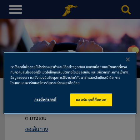
T
o
g
g
l
e
n
อึ้งเซ่งฮวด
a
เราใช้คุกกี้เพื่อช่วยให้ไซต์ของเราทำงานได้อย่างถูกต้อง แสดงเนื้อหาและโฆษณาที่ตรง
v
กับความสนใจของผู้ใช้ เปิดให้ใช้คุณสมบัติทางโซเชียลมีเดีย และเพื่อวิเคราะห์การเข้าถึง
ข้อมูลของเรา เรายังแบ่งปันข้อมูลการใช้งานไซต์กับพาร์ทเนอร์โซเชียลมีเดีย การ
i
โฆษณาและพาร์ทเนอร์การวิเคราะห์ของเราอีกด้วย
g
a
การตั้งค่าคุกกี้
ยอมรับคุกกี้ทั้งหมด
t
อึ้งเซ่งฮวด
i
73/36-37 หมู่ที่ 8 ถนนกรุงเทพ-นนทบุรี
o
ต.บางเขน
n
ขอเส้นทาง