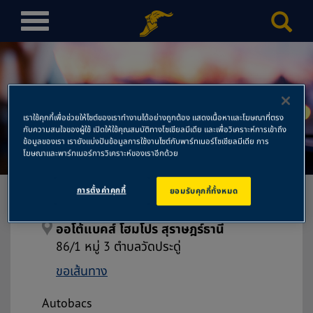
T
o
g
g
l
ออโต้แบคส์ โฮมโปร
e
เราใช้คุกกี้เพื่อช่วยให้ไซต์ของเราทำงานได้อย่างถูกต้อง แสดงเนื้อหาและโฆษณาที่ตรง
n
กับความสนใจของผู้ใช้ เปิดให้ใช้คุณสมบัติทางโซเชียลมีเดีย และเพื่อวิเคราะห์การเข้าถึง
สุราษฎร์ธานี
a
ข้อมูลของเรา เรายังแบ่งปันข้อมูลการใช้งานไซต์กับพาร์ทเนอร์โซเชียลมีเดีย การ
โฆษณาและพาร์ทเนอร์การวิเคราะห์ของเราอีกด้วย
v
i
การตั้งค่าคุกกี้
ยอมรับคุกกี้ทั้งหมด
g
a
t
ออโต้แบคส์ โฮมโปร สุราษฎร์ธานี
i
86/1 หมู่ 3 ตำบลวัดประดู่
o
ขอเส้นทาง
n
Autobacs