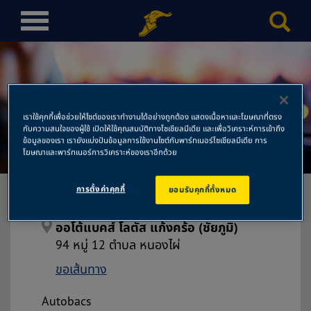
T
o
g
g
l
ออโต้แบคส์ โลตัส แก้งคร้อ
e
เราใช้คุกกี้เพื่อช่วยให้ไซต์ของเราทำงานได้อย่างถูกต้อง แสดงเนื้อหาและโฆษณาที่ตรง
n
กับความสนใจของผู้ใช้ เปิดให้ใช้คุณสมบัติทางโซเชียลมีเดีย และเพื่อวิเคราะห์การเข้าถึง
(ชัยภูมิ)
a
ข้อมูลของเรา เรายังแบ่งปันข้อมูลการใช้งานไซต์กับพาร์ทเนอร์โซเชียลมีเดีย การ
โฆษณาและพาร์ทเนอร์การวิเคราะห์ของเราอีกด้วย
v
i
การตั้งค่าคุกกี้
ยอมรับคุกกี้ทั้งหมด
g
a
t
ออโต้แบคส์ โลตัส แก้งคร้อ (ชัยภูมิ)
i
94 หมู่ 12 ตำบล หนองไผ่
o
ขอเส้นทาง
n
Autobacs