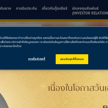
ยวกับยาง
การรับประกัน
เกี่ยวกับกู๊ดเยียร์
นักลงทุนสัมพันธ์
(INVESTOR RELATION
จันทบุรี (ถนนท่าแฉลบ)
พื่อช่วยให้ไซต์ของเราทำงานได้อย่างถูกต้อง แสดงเนื้อหาและโฆษณาที่ตรงกับความสนใจของผู้ใช้ เปิดให้ใ
องจันทบุรี (ถนนท่
ละเพื่อวิเคราะห์การเข้าถึงข้อมูลของเรา เรายังแบ่งปันข้อมูลการใช้งานไซต์กับพาร์ทเนอร์โซเชียลมีเดี
คราะห์ของเราอีกด้วย
การตั้งค่าคุกกี้
ยอมรับคุกกี้ทั้งหมด