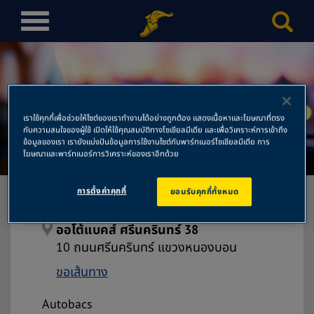
T
o
g
g
l
e
เราใช้คุกกี้เพื่อช่วยให้ไซต์ของเราทำงานได้อย่างถูกต้อง แสดงเนื้อหาและโฆษณาที่ตรง
n
กับความสนใจของผู้ใช้ เปิดให้ใช้คุณสมบัติทางโซเชียลมีเดีย และเพื่อวิเคราะห์การเข้าถึง
ออโต้แบคส์ ศรีนครินทร์ 38
a
ข้อมูลของเรา เรายังแบ่งปันข้อมูลการใช้งานไซต์กับพาร์ทเนอร์โซเชียลมีเดีย การ
โฆษณาและพาร์ทเนอร์การวิเคราะห์ของเราอีกด้วย
v
i
การตั้งค่าคุกกี้
ยอมรับคุกกี้ทั้งหมด
g
a
t
ออโต้แบคส์ ศรีนครินทร์ 38
i
10 ถนนศรีนครินทร์ แขวงหนองบอน
o
ขอเส้นทาง
n
Autobacs