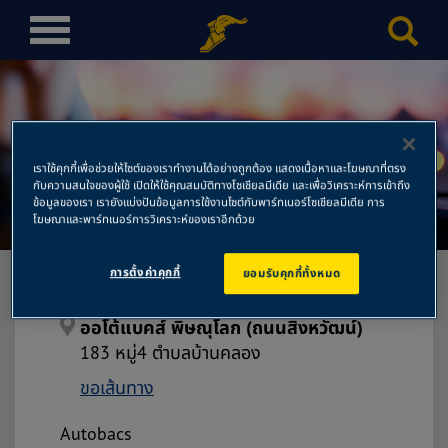
T
o
g
g
l
ออโต้แบคส์ พิษณุโลก (ถนน
e
เราใช้คุกกี้เพื่อช่วยให้ไซต์ของเราทำงานได้อย่างถูกต้อง แสดงเนื้อหาและโฆษณาที่ตรง
n
กับความสนใจของผู้ใช้ เปิดให้ใช้คุณสมบัติทางโซเชียลมีเดีย และเพื่อวิเคราะห์การเข้าถึง
สิงหวัฒน์)
a
ข้อมูลของเรา เรายังแบ่งปันข้อมูลการใช้งานไซต์กับพาร์ทเนอร์โซเชียลมีเดีย การ
โฆษณาและพาร์ทเนอร์การวิเคราะห์ของเราอีกด้วย
v
i
การตั้งค่าคุกกี้
ยอมรับคุกกี้ทั้งหมด
g
a
t
ออโต้แบคส์ พิษณุโลก (ถนนสิงหวัฒน์)
i
183 หมู่4 ตำบลบ้านคลอง
o
ขอเส้นทาง
n
Autobacs