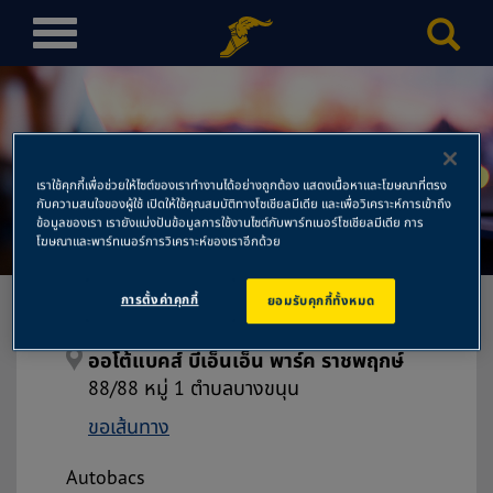
T
o
g
g
l
ออโต้แบคส์ บีเอ็นเอ็น พาร์ค
e
เราใช้คุกกี้เพื่อช่วยให้ไซต์ของเราทำงานได้อย่างถูกต้อง แสดงเนื้อหาและโฆษณาที่ตรง
n
กับความสนใจของผู้ใช้ เปิดให้ใช้คุณสมบัติทางโซเชียลมีเดีย และเพื่อวิเคราะห์การเข้าถึง
ราชพฤกษ์
a
ข้อมูลของเรา เรายังแบ่งปันข้อมูลการใช้งานไซต์กับพาร์ทเนอร์โซเชียลมีเดีย การ
โฆษณาและพาร์ทเนอร์การวิเคราะห์ของเราอีกด้วย
v
i
การตั้งค่าคุกกี้
ยอมรับคุกกี้ทั้งหมด
g
a
t
ออโต้แบคส์ บีเอ็นเอ็น พาร์ค ราชพฤกษ์
i
88/88 หมู่ 1 ตำบลบางขนุน
o
ขอเส้นทาง
n
Autobacs