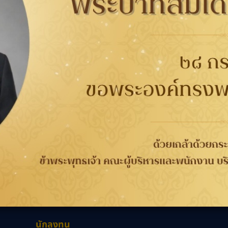
06101
Autobacs
กับยาง
การรับประกัน
ติดต่อเรา
ติดต
นาคต
การรับประกันคุณภาพ
เกี่ยวกับกู๊ดเยียร์
ที่
จากกระบวนการผลิต 4 ปี
ข่าวสาร
WORRY FREE ขับขี่
ความรับผิดชอบต่อสังคม
เลือก
วกับยาง
ปลอดภัย
ร่วมงานกับเรา
ลอดภัย
การลงทะเบียนเพื่อรับ
นักลงทุนสัมพันธ์
ประกันยาง
ติดต่อเรา
นักลงทุน