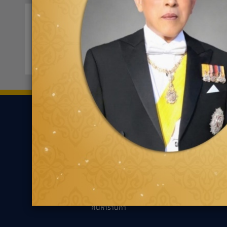
ออโต้แบคส์ นครปฐม 4
0341
85/3 ถ.เพชรเกษม ตำบลลำพญา
ขอเส้นทาง
ยาง
ความรู้เกี่ยว
ค้นหาตามประเภทของ
นวัตกรรมเพื่ออ
ยาง
แนะนำการเลือกยาง
ค้นหาตามประเภทรถยนต์
เหมาะกับรถคุณ
ความรู้ทั่วไปเกี่ย
เทคนิคการขับขี่ป
ตัวแทนจำหน่ายกู๊ด
เยียร์
คำถามที่พบบ่อย
ค้นหาร้านค้า