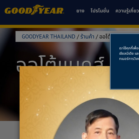
ยาง
โปรโมชั่น
ความรู้เกี่
GOODYEAR THAILAND
/
ร้านค้า
/
ออโต้แบคส์ นครป
เราใช้คุกกี้เ
เชียลมีเดีย แ
ออโต้แบคส์ น
ทเนอร์การวิเ