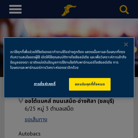
T
o
g
g
l
ออโต้แบคส์ ถนนเสม็ด-อ่างศิลา
e
เราใช้คุกกี้เพื่อช่วยให้ไซต์ของเราทำงานได้อย่างถูกต้อง แสดงเนื้อหาและโฆษณาที่ตรง
n
กับความสนใจของผู้ใช้ เปิดให้ใช้คุณสมบัติทางโซเชียลมีเดีย และเพื่อวิเคราะห์การเข้าถึง
(ชลบุรี)
a
ข้อมูลของเรา เรายังแบ่งปันข้อมูลการใช้งานไซต์กับพาร์ทเนอร์โซเชียลมีเดีย การ
โฆษณาและพาร์ทเนอร์การวิเคราะห์ของเราอีกด้วย
v
i
การตั้งค่าคุกกี้
ยอมรับคุกกี้ทั้งหมด
g
a
t
ออโต้แบคส์ ถนนเสม็ด-อ่างศิลา (ชลบุรี)
i
6/25 หมู่ 3 ตำบลเสม็ด
o
ขอเส้นทาง
n
Autobacs