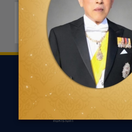
ออโต้แบคส์ ติวานนท์
0207
167 หมู่ที่ 5 ตำบลบ้านใหม่
ขอเส้นทาง
ยาง
ความรู้เกี่ยว
ค้นหาตามประเภทของ
นวัตกรรมเพื่ออ
ยาง
แนะนำการเลือกยาง
ค้นหาตามประเภทรถยนต์
เหมาะกับรถคุณ
ความรู้ทั่วไปเกี่ย
เทคนิคการขับขี่ป
ตัวแทนจำหน่ายกู๊ด
เยียร์
คำถามที่พบบ่อย
ค้นหาร้านค้า