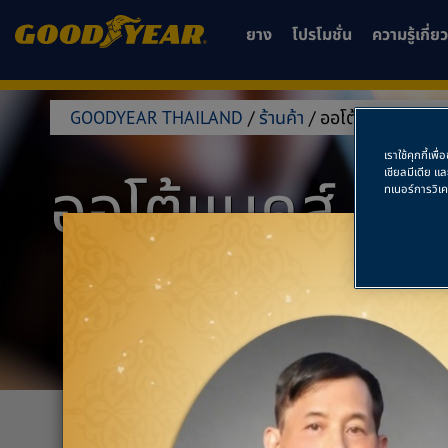
ยาง
โปรโมชั่น
ความรู้เกี่
GOODYEAR THAILAND
/
ร้านค้า
/
ออโต้แบคส์ ฉะเชิ
เราใช้คุกกี้เ
เชียลมีเดีย แ
ออโต้แบคส์ ฉะเ
ทเนอร์การวิเ