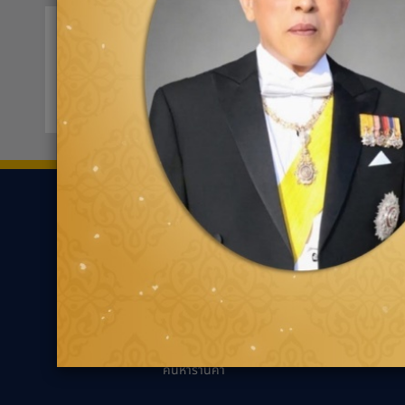
ออโต้แบคส์ ฉะเชิงเทรา 10
0330
732/4 ตำบลหน้าเมือง
ขอเส้นทาง
ยาง
ความรู้เกี่ยว
ค้นหาตามประเภทของ
นวัตกรรมเพื่ออ
ยาง
แนะนำการเลือกยาง
ค้นหาตามประเภทรถยนต์
เหมาะกับรถคุณ
ความรู้ทั่วไปเกี่ย
เทคนิคการขับขี่ป
ตัวแทนจำหน่ายกู๊ด
เยียร์
คำถามที่พบบ่อย
ค้นหาร้านค้า