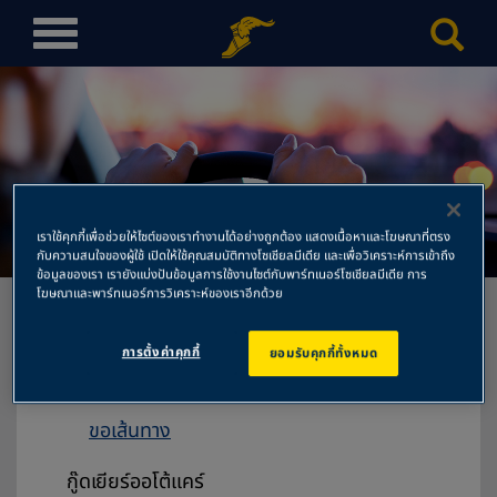
T
o
g
g
l
e
n
ออโต้เทคเฮ้าส์ เชียงราย
a
เราใช้คุกกี้เพื่อช่วยให้ไซต์ของเราทำงานได้อย่างถูกต้อง แสดงเนื้อหาและโฆษณาที่ตรง
v
กับความสนใจของผู้ใช้ เปิดให้ใช้คุณสมบัติทางโซเชียลมีเดีย และเพื่อวิเคราะห์การเข้าถึง
ข้อมูลของเรา เรายังแบ่งปันข้อมูลการใช้งานไซต์กับพาร์ทเนอร์โซเชียลมีเดีย การ
i
โฆษณาและพาร์ทเนอร์การวิเคราะห์ของเราอีกด้วย
g
a
การตั้งค่าคุกกี้
ยอมรับคุกกี้ทั้งหมด
t
ออโต้เทคเฮ้าส์ เชียงราย
i
456 หมู่5 ถนนพหลโยธิน ต.ริมกก
o
ขอเส้นทาง
n
กู๊ดเยียร์ออโต้แคร์