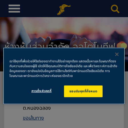
T
o
g
g
l
ห้างหุ้นส่วนจำกัด ออโตโมทีฟ
e
n
ยางยนต์
a
เราใช้คุกกี้เพื่อช่วยให้ไซต์ของเราทำงานได้อย่างถูกต้อง แสดงเนื้อหาและโฆษณาที่ตรง
v
กับความสนใจของผู้ใช้ เปิดให้ใช้คุณสมบัติทางโซเชียลมีเดีย และเพื่อวิเคราะห์การเข้าถึง
ข้อมูลของเรา เรายังแบ่งปันข้อมูลการใช้งานไซต์กับพาร์ทเนอร์โซเชียลมีเดีย การ
i
โฆษณาและพาร์ทเนอร์การวิเคราะห์ของเราอีกด้วย
g
a
การตั้งค่าคุกกี้
ยอมรับคุกกี้ทั้งหมด
t
ห้างหุ้นส่วนจำกัด ออโตโมทีฟ ยางยนต์
i
138 หมู่บ้านนิคมหนองฉลอง หมู่ที่ 9
o
ต.หนองฉลอง
n
ขอเส้นทาง