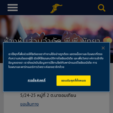
T
o
g
g
l
ห้างหุ้นส่วนจำกัด พี.พี พัทยา
e
n
คาร์ เซอร์วิส สำนักงานใหญ่
a
เราใช้คุกกี้เพื่อช่วยให้ไซต์ของเราทำงานได้อย่างถูกต้อง แสดงเนื้อหาและโฆษณาที่ตรง
v
กับความสนใจของผู้ใช้ เปิดให้ใช้คุณสมบัติทางโซเชียลมีเดีย และเพื่อวิเคราะห์การเข้าถึง
ข้อมูลของเรา เรายังแบ่งปันข้อมูลการใช้งานไซต์กับพาร์ทเนอร์โซเชียลมีเดีย การ
i
โฆษณาและพาร์ทเนอร์การวิเคราะห์ของเราอีกด้วย
g
a
การตั้งค่าคุกกี้
ยอมรับคุกกี้ทั้งหมด
t
ห้างหุ้นส่วนจำกัด พี.พี พัทยา คาร์ เซอร์วิส
i
สำนักงานใหญ่
o
5/24-25 หมู่ที่ 2 ต.นาจอมเทียน
n
ขอเส้นทาง