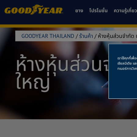
ยาง
โปรโมชั่น
ความรู้เกี่
GOODYEAR THAILAND
/
ร้านค้า
/
ห้างหุ้นส่วนจำกัด
ห้างหุ้นส่วนจำ
เราใช้คุกกี้เ
เชียลมีเดีย แ
ทเนอร์การวิเ
ใหญ่