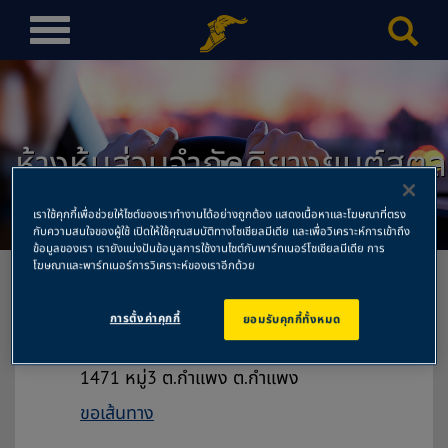
T
o
g
g
l
ห้างหุ้นส่วนจำกัดดิยางยนต์สตูล
e
n
สำนักงานใหญ่
a
เราใช้คุกกี้เพื่อช่วยให้ไซต์ของเราทำงานได้อย่างถูกต้อง แสดงเนื้อหาและโฆษณาที่ตรง
v
กับความสนใจของผู้ใช้ เปิดให้ใช้คุณสมบัติทางโซเชียลมีเดีย และเพื่อวิเคราะห์การเข้าถึง
ข้อมูลของเรา เรายังแบ่งปันข้อมูลการใช้งานไซต์กับพาร์ทเนอร์โซเชียลมีเดีย การ
i
โฆษณาและพาร์ทเนอร์การวิเคราะห์ของเราอีกด้วย
g
a
การตั้งค่าคุกกี้
ยอมรับคุกกี้ทั้งหมด
t
ห้างหุ้นส่วนจำกัดดิยางยนต์สตูล
i
สำนักงานใหญ่
o
1471 หมู่3 ต.กำแพง ต.กำแพง
n
ขอเส้นทาง