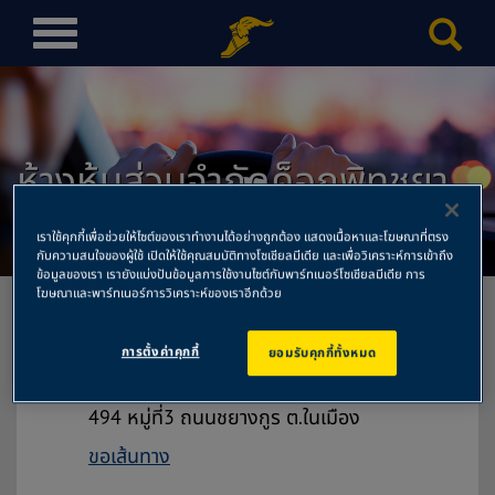
T
o
g
g
l
ห้างหุ้นส่วนจำกัดค็อกพิทชยา
e
n
งกูร สำนักงานใหญ่
a
เราใช้คุกกี้เพื่อช่วยให้ไซต์ของเราทำงานได้อย่างถูกต้อง แสดงเนื้อหาและโฆษณาที่ตรง
v
กับความสนใจของผู้ใช้ เปิดให้ใช้คุณสมบัติทางโซเชียลมีเดีย และเพื่อวิเคราะห์การเข้าถึง
ข้อมูลของเรา เรายังแบ่งปันข้อมูลการใช้งานไซต์กับพาร์ทเนอร์โซเชียลมีเดีย การ
i
โฆษณาและพาร์ทเนอร์การวิเคราะห์ของเราอีกด้วย
g
a
การตั้งค่าคุกกี้
ยอมรับคุกกี้ทั้งหมด
t
ห้างหุ้นส่วนจำกัดค็อกพิทชยางกูร
i
สำนักงานใหญ่
o
494 หมู่ที่3 ถนนชยางกูร ต.ในเมือง
n
ขอเส้นทาง