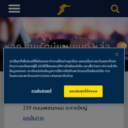
T
o
g
g
l
หจก.ไทยรัตน์ยานยนต์ หล่อ
e
n
ดอก สำนักงานใหญ่
a
เราใช้คุกกี้เพื่อช่วยให้ไซต์ของเราทำงานได้อย่างถูกต้อง แสดงเนื้อหาและโฆษณาที่ตรง
v
กับความสนใจของผู้ใช้ เปิดให้ใช้คุณสมบัติทางโซเชียลมีเดีย และเพื่อวิเคราะห์การเข้าถึง
ข้อมูลของเรา เรายังแบ่งปันข้อมูลการใช้งานไซต์กับพาร์ทเนอร์โซเชียลมีเดีย การ
i
โฆษณาและพาร์ทเนอร์การวิเคราะห์ของเราอีกด้วย
g
a
การตั้งค่าคุกกี้
ยอมรับคุกกี้ทั้งหมด
t
หจก.ไทยรัตน์ยานยนต์ หล่อดอก
i
สำนักงานใหญ่
o
239 ถนนเพชรเกษม ต.หาดใหญ่
n
ขอเส้นทาง