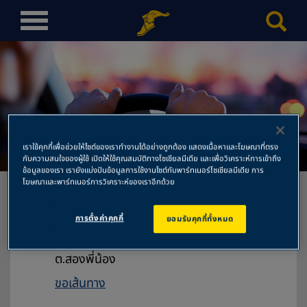
T
o
g
g
l
e
n
สองพี่น้องเซอร์วิส
a
เราใช้คุกกี้เพื่อช่วยให้ไซต์ของเราทำงานได้อย่างถูกต้อง แสดงเนื้อหาและโฆษณาที่ตรง
v
กับความสนใจของผู้ใช้ เปิดให้ใช้คุณสมบัติทางโซเชียลมีเดีย และเพื่อวิเคราะห์การเข้าถึง
ข้อมูลของเรา เรายังแบ่งปันข้อมูลการใช้งานไซต์กับพาร์ทเนอร์โซเชียลมีเดีย การ
i
โฆษณาและพาร์ทเนอร์การวิเคราะห์ของเราอีกด้วย
g
a
การตั้งค่าคุกกี้
ยอมรับคุกกี้ทั้งหมด
t
สองพี่น้องเซอร์วิส
i
138/1 ถนนบางลี่-หนองวัลย์เปรียง
o
ต.สองพี่น้อง
n
ขอเส้นทาง