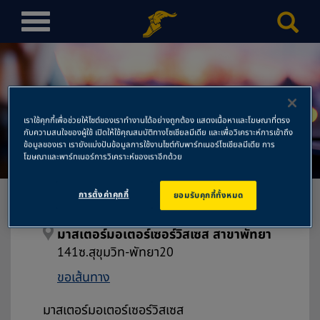
T
o
g
g
l
มาสเตอร์มอเตอร์เซอร์วิสเซส
e
เราใช้คุกกี้เพื่อช่วยให้ไซต์ของเราทำงานได้อย่างถูกต้อง แสดงเนื้อหาและโฆษณาที่ตรง
n
กับความสนใจของผู้ใช้ เปิดให้ใช้คุณสมบัติทางโซเชียลมีเดีย และเพื่อวิเคราะห์การเข้าถึง
สาขาพัทยา
a
ข้อมูลของเรา เรายังแบ่งปันข้อมูลการใช้งานไซต์กับพาร์ทเนอร์โซเชียลมีเดีย การ
โฆษณาและพาร์ทเนอร์การวิเคราะห์ของเราอีกด้วย
v
i
การตั้งค่าคุกกี้
ยอมรับคุกกี้ทั้งหมด
g
a
t
มาสเตอร์มอเตอร์เซอร์วิสเซส สาขาพัทยา
i
141ซ.สุขุมวิท-พัทยา20
o
ขอเส้นทาง
n
มาสเตอร์มอเตอร์เซอร์วิสเซส