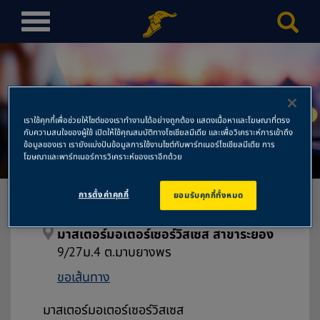
T
o
g
g
l
มาสเตอร์มอเตอร์เซอร์วิสเซส
e
เราใช้คุกกี้เพื่อช่วยให้ไซต์ของเราทำงานได้อย่างถูกต้อง แสดงเนื้อหาและโฆษณาที่ตรง
n
กับความสนใจของผู้ใช้ เปิดให้ใช้คุณสมบัติทางโซเชียลมีเดีย และเพื่อวิเคราะห์การเข้าถึง
สาขาระยอง
a
ข้อมูลของเรา เรายังแบ่งปันข้อมูลการใช้งานไซต์กับพาร์ทเนอร์โซเชียลมีเดีย การ
โฆษณาและพาร์ทเนอร์การวิเคราะห์ของเราอีกด้วย
v
i
การตั้งค่าคุกกี้
ยอมรับคุกกี้ทั้งหมด
g
a
t
มาสเตอร์มอเตอร์เซอร์วิสเซส สาขาระยอง
i
9/27ม.4 ต.มาบยางพร
o
ขอเส้นทาง
n
มาสเตอร์มอเตอร์เซอร์วิสเซส