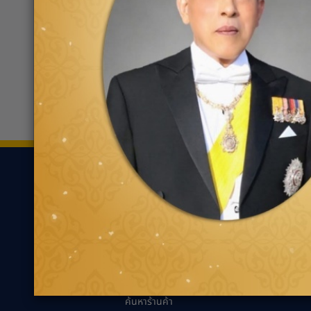
ฟอร์ด ไฮเทค บุรีรัมย์
0446
55 หมู่ 1 ถนน บุรีรัมย์- นางรอง
กม.5
ขอเส้นทาง
ยาง
ความรู้เกี่ยว
ค้นหาตามประเภทของ
นวัตกรรมเพื่ออ
ยาง
แนะนำการเลือกยาง
ค้นหาตามประเภทรถยนต์
เหมาะกับรถคุณ
ความรู้ทั่วไปเกี่ย
เทคนิคการขับขี่ป
ตัวแทนจำหน่ายกู๊ด
เยียร์
คำถามที่พบบ่อย
ค้นหาร้านค้า