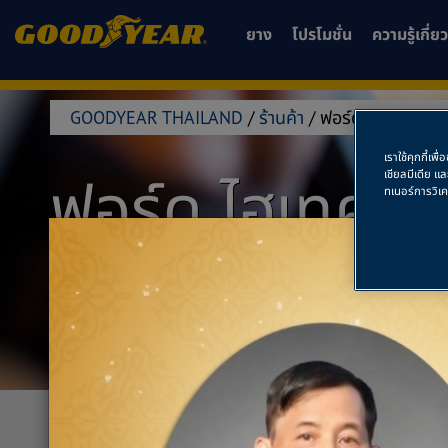
ยาง
โปรโมชั่น
ความรู้เกี่
GOODYEAR THAILAND
/
ร้านค้า
/
ฟอร์ด ไฮเทค บุรีรั
เราใช้คุกกี้เ
ฟอร์ด ไฮเทค บุร
เชียลมีเดีย แ
ทเนอร์การวิเ