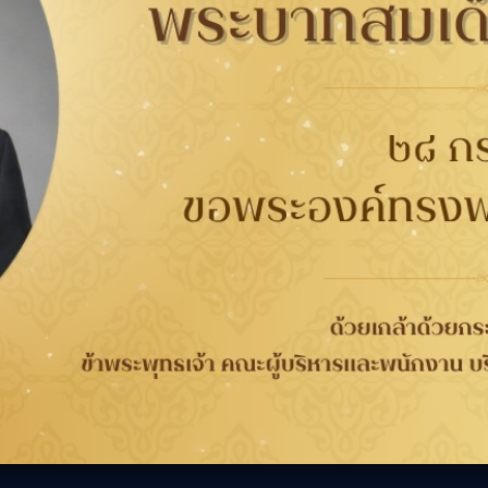
90111
ศูนย์บริการ Ford
กับยาง
การรับประกัน
ติดต่อเรา
ติดต
นาคต
การรับประกันคุณภาพ
เกี่ยวกับกู๊ดเยียร์
ที่
จากกระบวนการผลิต 4 ปี
ข่าวสาร
WORRY FREE ขับขี่
ความรับผิดชอบต่อสังคม
เลือก
วกับยาง
ปลอดภัย
ร่วมงานกับเรา
ลอดภัย
การลงทะเบียนเพื่อรับ
นักลงทุนสัมพันธ์
ประกันยาง
ติดต่อเรา