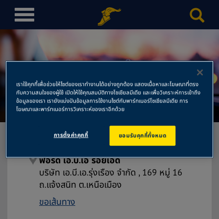
T
o
g
g
l
e
เราใช้คุกกี้เพื่อช่วยให้ไซต์ของเราทำงานได้อย่างถูกต้อง แสดงเนื้อหาและโฆษณาที่ตรง
n
ฟอร์ด เอ.บี.เอ ร้อยเอ็ด
กับความสนใจของผู้ใช้ เปิดให้ใช้คุณสมบัติทางโซเชียลมีเดีย และเพื่อวิเคราะห์การเข้าถึง
a
ข้อมูลของเรา เรายังแบ่งปันข้อมูลการใช้งานไซต์กับพาร์ทเนอร์โซเชียลมีเดีย การ
โฆษณาและพาร์ทเนอร์การวิเคราะห์ของเราอีกด้วย
v
i
g
การตั้งค่าคุกกี้
ยอมรับคุกกี้ทั้งหมด
a
t
ฟอร์ด เอ.บี.เอ ร้อยเอ็ด
i
บริษัท เอ.บี.เอ.รุ่งเรือง จำกัด , 169 หมู่ 16
o
ถ.แจ้งสนิท ต.เหนือเมือง
n
ขอเส้นทาง