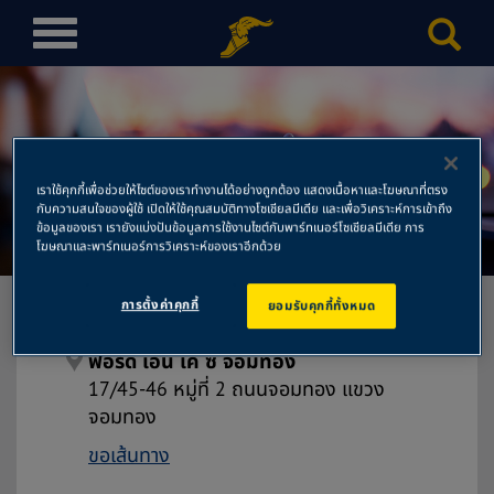
T
o
g
g
l
e
เราใช้คุกกี้เพื่อช่วยให้ไซต์ของเราทำงานได้อย่างถูกต้อง แสดงเนื้อหาและโฆษณาที่ตรง
n
ฟอร์ด เอ็น เค ซี จอมทอง
กับความสนใจของผู้ใช้ เปิดให้ใช้คุณสมบัติทางโซเชียลมีเดีย และเพื่อวิเคราะห์การเข้าถึง
a
ข้อมูลของเรา เรายังแบ่งปันข้อมูลการใช้งานไซต์กับพาร์ทเนอร์โซเชียลมีเดีย การ
โฆษณาและพาร์ทเนอร์การวิเคราะห์ของเราอีกด้วย
v
i
g
การตั้งค่าคุกกี้
ยอมรับคุกกี้ทั้งหมด
a
t
ฟอร์ด เอ็น เค ซี จอมทอง
i
17/45-46 หมู่ที่ 2 ถนนจอมทอง แขวง
o
จอมทอง
n
ขอเส้นทาง