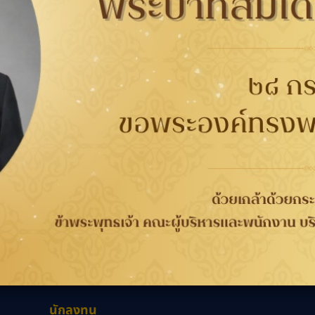
87222
ศูนย์บริการ Ford
กับยาง
การรับประกัน
ติดต่อเรา
ติดต
นาคต
การรับประกันคุณภาพ
เกี่ยวกับกู๊ดเยียร์
ที่
จากกระบวนการผลิต 4 ปี
ข่าวสาร
WORRY FREE ขับขี่
ความรับผิดชอบต่อสังคม
เลือก
วกับยาง
ปลอดภัย
ร่วมงานกับเรา
ลอดภัย
การลงทะเบียนเพื่อรับ
นักลงทุนสัมพันธ์
ประกันยาง
ติดต่อเรา
นักลงทุน