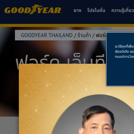
ยาง
โปรโมชั่น
ความรู้เกี่
GOODYEAR THAILAND
/
ร้านค้า
/
ฟอร์ด เอ็นทีออโต
เราใช้คุกกี้เ
เชียลมีเดีย แ
ฟอร์ด เอ็นทีออ
ทเนอร์การวิเ