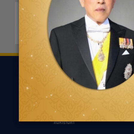
ฟอร์ด เอ็นทีออโตโมบิล พะเยา
0548
555 หมู่ 18 ต.บ้านต๋อม
ขอเส้นทาง
ยาง
ความรู้เกี่ยว
ค้นหาตามประเภทของ
นวัตกรรมเพื่ออ
ยาง
แนะนำการเลือกยาง
ค้นหาตามประเภทรถยนต์
เหมาะกับรถคุณ
ความรู้ทั่วไปเกี่ย
เทคนิคการขับขี่ป
ตัวแทนจำหน่ายกู๊ด
เยียร์
คำถามที่พบบ่อย
ค้นหาร้านค้า