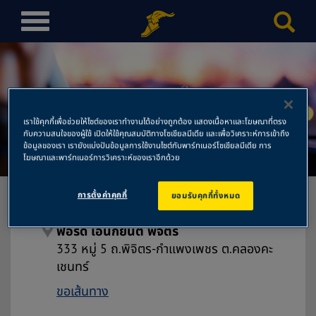
T
o
g
g
l
e
เราใช้คุกกี้เพื่อช่วยให้ไซต์ของเราทำงานได้อย่างถูกต้อง แสดงเนื้อหาและโฆษณาที่ตรง
n
ฟอร์ด เอนกยนต์ พิจิตร
กับความสนใจของผู้ใช้ เปิดให้ใช้คุณสมบัติทางโซเชียลมีเดีย และเพื่อวิเคราะห์การเข้าถึง
a
ข้อมูลของเรา เรายังแบ่งปันข้อมูลการใช้งานไซต์กับพาร์ทเนอร์โซเชียลมีเดีย การ
โฆษณาและพาร์ทเนอร์การวิเคราะห์ของเราอีกด้วย
v
i
g
การตั้งค่าคุกกี้
ยอมรับคุกกี้ทั้งหมด
a
t
ฟอร์ด เอนกยนต์ พิจิตร
i
333 หมู่ 5 ถ.พิจิตร-กำแพงเพชร ต.คลองคะ
o
เชนทร์
n
ขอเส้นทาง