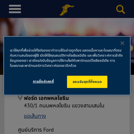
T
o
g
g
l
e
เราใช้คุกกี้เพื่อช่วยให้ไซต์ของเราทำงานได้อย่างถูกต้อง แสดงเนื้อหาและโฆษณาที่ตรง
n
กับความสนใจของผู้ใช้ เปิดให้ใช้คุณสมบัติทางโซเชียลมีเดีย และเพื่อวิเคราะห์การเข้าถึง
ฟอร์ด เอกพหลโยธิน
a
ข้อมูลของเรา เรายังแบ่งปันข้อมูลการใช้งานไซต์กับพาร์ทเนอร์โซเชียลมีเดีย การ
โฆษณาและพาร์ทเนอร์การวิเคราะห์ของเราอีกด้วย
v
i
การตั้งค่าคุกกี้
ยอมรับคุกกี้ทั้งหมด
g
a
t
ฟอร์ด เอกพหลโยธิน
i
430/1 ถนนพหลโยธิน แขวงสามเสนใน
o
ขอเส้นทาง
n
ศูนย์บริการ Ford