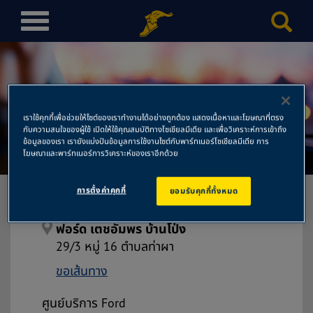
T
o
g
g
l
e
เราใช้คุกกี้เพื่อช่วยให้ไซต์ของเราทำงานได้อย่างถูกต้อง แสดงเนื้อหาและโฆษณาที่ตรง
n
กับความสนใจของผู้ใช้ เปิดให้ใช้คุณสมบัติทางโซเชียลมีเดีย และเพื่อวิเคราะห์การเข้าถึง
ฟอร์ด เตชอัมพร บ้านโป่ง
a
ข้อมูลของเรา เรายังแบ่งปันข้อมูลการใช้งานไซต์กับพาร์ทเนอร์โซเชียลมีเดีย การ
โฆษณาและพาร์ทเนอร์การวิเคราะห์ของเราอีกด้วย
v
i
การตั้งค่าคุกกี้
ยอมรับคุกกี้ทั้งหมด
g
a
t
ฟอร์ด เตชอัมพร บ้านโป่ง
i
29/3 หมู่ 16 ตำบลท่าผา
o
ขอเส้นทาง
n
ศูนย์บริการ Ford